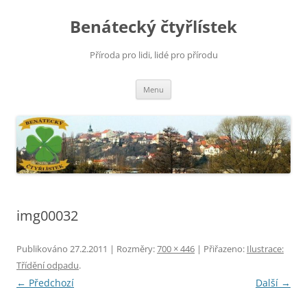
Přejít
k
Benátecký čtyřlístek
obsahu
webu
Příroda pro lidi, lidé pro přírodu
Menu
img00032
Publikováno
27.2.2011
| Rozměry:
700 × 446
| Přiřazeno:
Ilustrace:
Třídění odpadu
.
← Předchozí
Další →