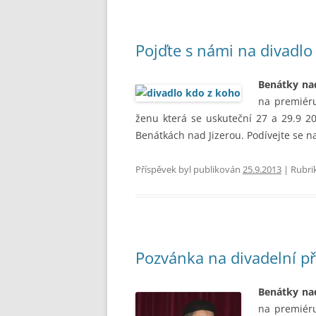
Pojďte s námi na divadlo
Benátky na
na premiéru
ženu která se uskuteční 27 a 29.9 2
Benátkách nad Jizerou. Podívejte se n
Příspěvek byl publikován
25.9.2013
| Rubri
Pozvánka na divadelní p
Benátky nad
na premiéru