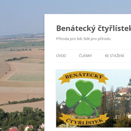
Přejít
k
obsahu
Benátecký čtyřlíste
webu
Příroda pro lidi, lidé pro přírodu
ÚVOD
ČLÁNKY
KE STAŽENÍ