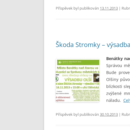
Příspěvek byl publikován
13.11.2013
| Rubr
Škoda Stromky – výsadba
Benátky nad
Správou mě
Bude proved
Olšiny půvo
blízkosti s
zvýšené mn
náladu.
Cel
Příspěvek byl publikován
30.10.2013
| Rubr