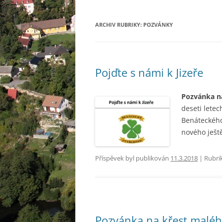
ARCHIV RUBRIKY:
POZVÁNKY
Pojďte s námi k Jizeře
Pozvánka n
deseti letec
Benáteckého 
nového ješt
Příspěvek byl publikován
11.3.2018
| Rubri
Pozvánka na křest maléh