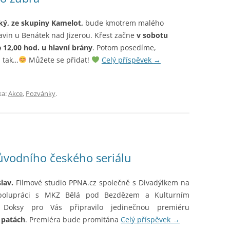
ý, ze skupiny Kamelot,
bude kmotrem malého
avin u Benátek nad Jizerou. Křest začne
v sobotu
e 12,00 hod. u hlavní brány
. Potom posedíme,
 tak…
Můžete se přidat!
Celý příspěvek
→
ka:
Akce
,
Pozvánky
.
vodního českého seriálu
lav.
Filmové studio PPNA.cz společně s Divadýlkem na
polupráci s MKZ Bělá pod Bezdězem a Kulturním
 Doksy pro Vás připravilo jedinečnou premiéru
 patách
. Premiéra bude promitána
Celý příspěvek
→