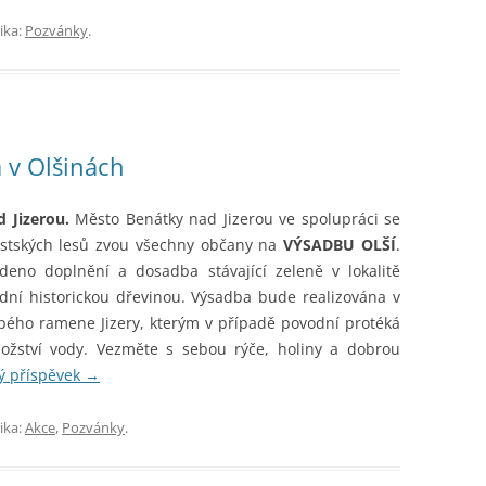
ika:
Pozvánky
.
 v Olšinách
 Jizerou.
Město Benátky nad Jizerou ve spolupráci se
stských lesů zvou všechny občany na
VÝSADBU OLŠÍ
.
eno doplnění a dosadba stávající zeleně v lokalitě
dní historickou dřevinou. Výsadba bude realizována v
lepého ramene Jizery, kterým v případě povodní protéká
ožství vody. Vezměte s sebou rýče, holiny a dobrou
ý příspěvek
→
ika:
Akce
,
Pozvánky
.