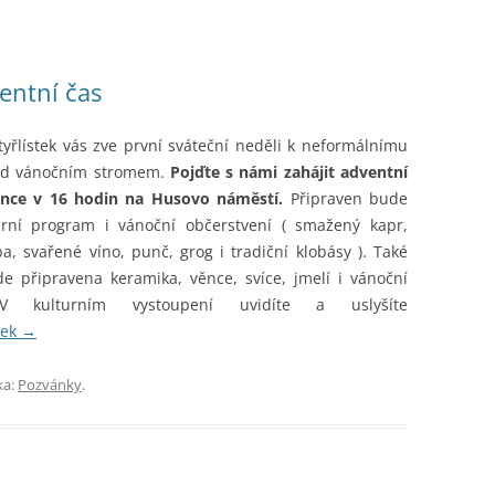
entní čas
tyřlístek vás zve první sváteční neděli k neformálnímu
od vánočním stromem.
Pojďte s námi zahájit adventní
since v 16 hodin na Husovo náměstí.
Připraven bude
urní program i vánoční občerstvení ( smažený kapr,
a, svařené víno, punč, grog i tradiční klobásy ). Také
e připravena keramika, věnce, svíce, jmelí i vánoční
V kulturním vystoupení uvidíte a uslyšíte
vek
→
ka:
Pozvánky
.