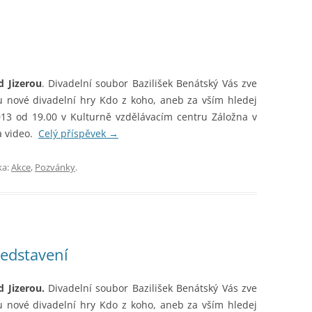
d Jizerou
. Divadelní soubor Bazilišek Benátský Vás zve
 nové divadelní hry Kdo z koho, aneb za vším hledej
013 od 19.00 v Kulturně vzdělávacím centru Záložna v
a video.
Celý příspěvek
→
ka:
Akce
,
Pozvánky
.
ředstavení
 Jizerou.
Divadelní soubor Bazilišek Benátský Vás zve
 nové divadelní hry Kdo z koho, aneb za vším hledej