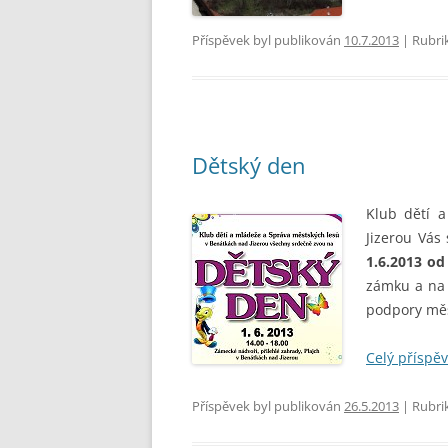
Příspěvek byl publikován
10.7.2013
| Rubri
Dětský den
Klub dětí 
Jizerou Vás
1.6.2013 od
zámku a na 
podpory měs
Celý příspě
Příspěvek byl publikován
26.5.2013
| Rubri