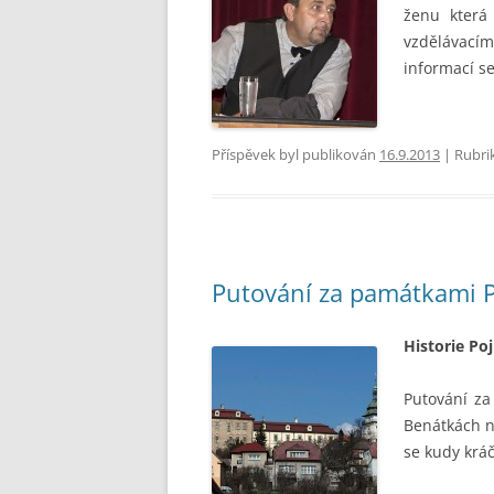
ženu která
vzdělávací
informací s
Příspěvek byl publikován
16.9.2013
| Rubri
Putování za památkami Po
Historie Poji
Putování za
Benátkách na
se kudy kráč