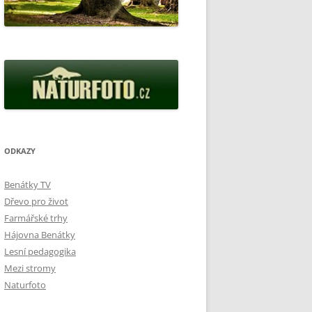
ODKAZY
Benátky TV
Dřevo pro život
Farmářské trhy
Hájovna Benátky
Lesní pedagogika
Mezi stromy
Naturfoto