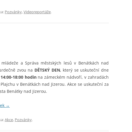
ka:
Pozvánky
,
Videoreportáže
.
a mládeže a Správa městských lesů v Benátkách nad
 srdečně zvou na
DĚTSKÝ DEN
, který se uskuteční dne
 14:00-18:00 hodin
na zámeckém nádvoří, v zahradách
Plajchu v Benátkách nad Jizerou. Akce se uskuteční za
ta Benátky nad Jizerou.
vek
→
ka:
Akce
,
Pozvánky
.