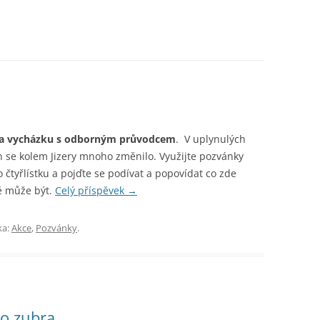
a vycházku s odborným průvodcem
. V uplynulých
h se kolem Jizery mnoho změnilo. Využijte pozvánky
čtyřlístku a pojďte se podívat a popovídat co zde
ě může být.
Celý příspěvek
→
ka:
Akce
,
Pozvánky
.
o zubra