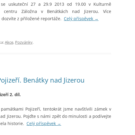
 se uskuteční 27 a 29.9 2013 od 19.00 v Kulturně
m centru Záložna v Benátkách nad Jizerou. Více
e dozvíte z přiložené reportáže.
Celý příspěvek
→
ka:
Akce
,
Pozvánky
.
jizeří. Benátky nad Jizerou
zeří 2. díl.
 památkami Pojizeří, tentokrát jsme navštívili zámek v
d Jizerou. Pojďte s námi zpět do minulosti a podívejte
ela historie.
Celý příspěvek
→