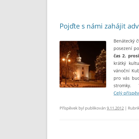
Pojďte s námi zahájit adv
Benátecký č
posezení p
čas 2. pro
krátký kult
vánoční Kub
pro vás bud
stromky. 
Celý příspě
Příspěvek byl publikován
9.11.2012
| Rubri