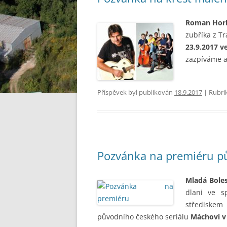
Roman Hork
zubříka z Tr
23.9.2017 v
zazpíváme a
Příspěvek byl publikován
18.9.2017
| Rubri
Pozvánka na premiéru pů
Mladá Boles
dlani ve s
střediskem
původního českého seriálu
Máchovi v