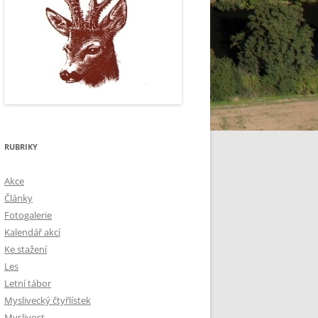
RUBRIKY
Akce
Články
Fotogalerie
Kalendář akcí
Ke stažení
Les
Letní tábor
Myslivecký čtyřlístek
Myslivost